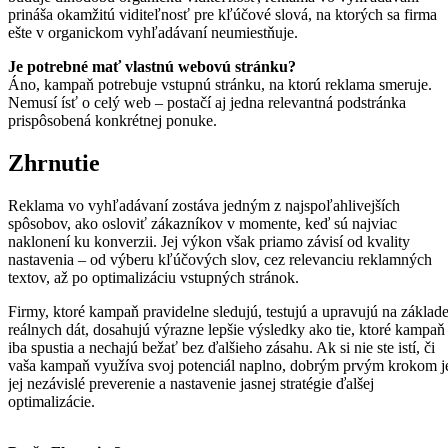
prináša okamžitú viditeľnosť pre kľúčové slová, na ktorých sa firma
ešte v organickom vyhľadávaní neumiestňuje.
Je potrebné mať vlastnú webovú stránku?
Áno, kampaň potrebuje vstupnú stránku, na ktorú reklama smeruje.
Nemusí ísť o celý web – postačí aj jedna relevantná podstránka
prispôsobená konkrétnej ponuke.
Zhrnutie
Reklama vo vyhľadávaní zostáva jedným z najspoľahlivejších
spôsobov, ako osloviť zákazníkov v momente, keď sú najviac
naklonení ku konverzii. Jej výkon však priamo závisí od kvality
nastavenia – od výberu kľúčových slov, cez relevanciu reklamných
textov, až po optimalizáciu vstupných stránok.
Firmy, ktoré kampaň pravidelne sledujú, testujú a upravujú na základ
reálnych dát, dosahujú výrazne lepšie výsledky ako tie, ktoré kampaň
iba spustia a nechajú bežať bez ďalšieho zásahu. Ak si nie ste istí, či
vaša kampaň využíva svoj potenciál naplno, dobrým prvým krokom j
jej nezávislé preverenie a nastavenie jasnej stratégie ďalšej
optimalizácie.