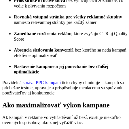
Príliš široké kľúčové slová
bez vylučujúcich zoznamov, čo
vedie k plytvaniu rozpočtom
Rovnaká vstupná stránka pre všetky reklamné skupiny
namiesto relevantnej stránky pre každý zámer
Zanedbané rozšírenia reklám
, ktoré zvyšujú CTR aj Quality
Score
Absencia sledovania konverzií
, bez ktorého sa nedá kampaň
efektívne optimalizovať
Nastavenie kampane a jej ponechanie bez ďalšej
optimalizácie
Pravidelná
správa PPC kampaní
tieto chyby eliminuje – kampaň sa
priebežne testuje, upravuje a prispôsobuje meniacemu sa správaniu
používateľov aj konkurencie.
Ako maximalizovať výkon kampane
Ak kampaň v reklame vo vyhľadávaní už beží, existuje niekoľko
overených spôsobov, ako z nej vyťažiť viac.