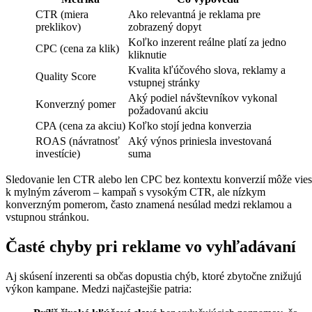
CTR (miera
Ako relevantná je reklama pre
preklikov)
zobrazený dopyt
Koľko inzerent reálne platí za jedno
CPC (cena za klik)
kliknutie
Kvalita kľúčového slova, reklamy a
Quality Score
vstupnej stránky
Aký podiel návštevníkov vykonal
Konverzný pomer
požadovanú akciu
CPA (cena za akciu)
Koľko stojí jedna konverzia
ROAS (návratnosť
Aký výnos priniesla investovaná
investície)
suma
Sledovanie len CTR alebo len CPC bez kontextu konverzií môže vie
k mylným záverom – kampaň s vysokým CTR, ale nízkym
konverzným pomerom, často znamená nesúlad medzi reklamou a
vstupnou stránkou.
Časté chyby pri reklame vo vyhľadávaní
Aj skúsení inzerenti sa občas dopustia chýb, ktoré zbytočne znižujú
výkon kampane. Medzi najčastejšie patria: