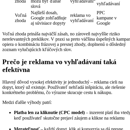
zhoda
môžu byť ďalšie
vyhľadávaní“
vyhľadávaní
slová
Najširší dosah,
PPC
Voľná
reklama vo
Google zohľadňuje
kampane v
zhoda
vyhľadávaní
aj súvisiace dopyty
Google
Voľná zhoda prináša najväčší zásah, no zároveň najvyššie riziko
nerelevantných preklikov. V praxi sa preto väčšina úspešných kampa
opiera o kombináciu frázovej a presnej zhody, doplnenú o dôsledný
zoznam vylučujúcich kľúčových slov.
Prečo je reklama vo vyhľadávaní taká
efektívna
Hlavný dôvod vysokej efektivity je jednoduchý – reklama cieli na
dopyt, ktorý už existuje. Používateľ nehľadá inšpiráciu, ale riešenie
konkrétneho problému, čo výrazne skracuje cestu k nákupu.
Medzi ďalšie výhody patrí:
Platba len za kliknutie (CPC model)
– inzerent platí iba vtedy
keď používateľ skutočne prejaví záujem a klikne na reklamu
Merateľnosť
– každý dopyt, klik aj konverzia sa dá presne