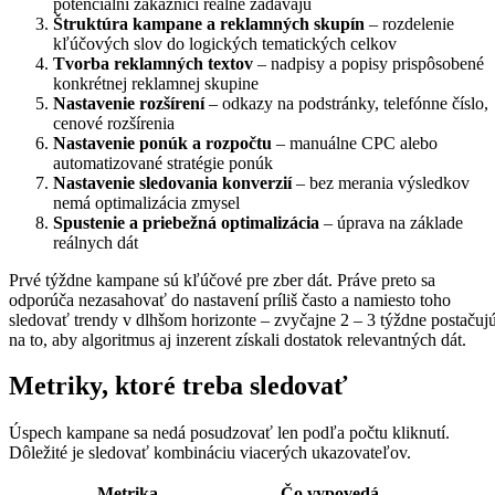
potenciálni zákazníci reálne zadávajú
Štruktúra kampane a reklamných skupín
– rozdelenie
kľúčových slov do logických tematických celkov
Tvorba reklamných textov
– nadpisy a popisy prispôsobené
konkrétnej reklamnej skupine
Nastavenie rozšírení
– odkazy na podstránky, telefónne číslo,
cenové rozšírenia
Nastavenie ponúk a rozpočtu
– manuálne CPC alebo
automatizované stratégie ponúk
Nastavenie sledovania konverzií
– bez merania výsledkov
nemá optimalizácia zmysel
Spustenie a priebežná optimalizácia
– úprava na základe
reálnych dát
Prvé týždne kampane sú kľúčové pre zber dát. Práve preto sa
odporúča nezasahovať do nastavení príliš často a namiesto toho
sledovať trendy v dlhšom horizonte – zvyčajne 2 – 3 týždne postačuj
na to, aby algoritmus aj inzerent získali dostatok relevantných dát.
Metriky, ktoré treba sledovať
Úspech kampane sa nedá posudzovať len podľa počtu kliknutí.
Dôležité je sledovať kombináciu viacerých ukazovateľov.
Metrika
Čo vypovedá