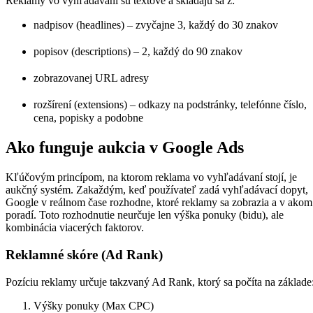
Reklamy vo vyhľadávaní sú textové a skladajú sa z:
nadpisov (headlines) – zvyčajne 3, každý do 30 znakov
popisov (descriptions) – 2, každý do 90 znakov
zobrazovanej URL adresy
rozšírení (extensions) – odkazy na podstránky, telefónne číslo,
cena, popisky a podobne
Ako funguje aukcia v Google Ads
Kľúčovým princípom, na ktorom reklama vo vyhľadávaní stojí, je
aukčný systém. Zakaždým, keď používateľ zadá vyhľadávací dopyt,
Google v reálnom čase rozhodne, ktoré reklamy sa zobrazia a v akom
poradí. Toto rozhodnutie neurčuje len výška ponuky (bidu), ale
kombinácia viacerých faktorov.
Reklamné skóre (Ad Rank)
Pozíciu reklamy určuje takzvaný Ad Rank, ktorý sa počíta na základe
Výšky ponuky (Max CPC)