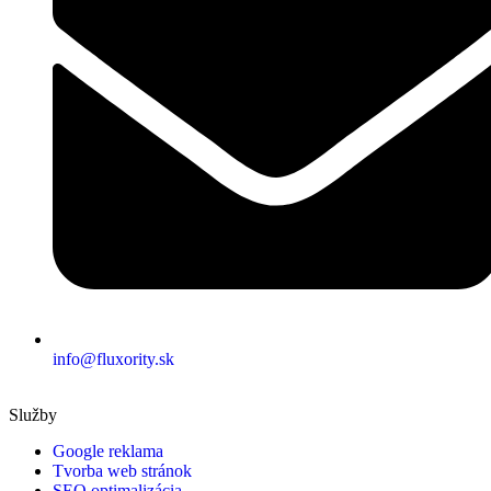
info@fluxority.sk
Služby
Google reklama
Tvorba web stránok
SEO optimalizácia