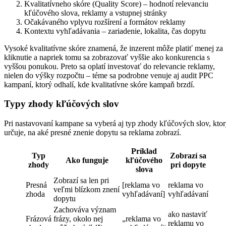
Kvalitatívneho skóre (Quality Score) – hodnotí relevanciu
kľúčového slova, reklamy a vstupnej stránky
Očakávaného vplyvu rozšírení a formátov reklamy
Kontextu vyhľadávania – zariadenie, lokalita, čas dopytu
Vysoké kvalitatívne skóre znamená, že inzerent môže platiť menej za
kliknutie a napriek tomu sa zobrazovať vyššie ako konkurencia s
vyššou ponukou. Preto sa oplatí investovať do relevancie reklamy,
nielen do výšky rozpočtu – téme sa podrobne venuje aj audit PPC
kampaní, ktorý odhalí, kde kvalitatívne skóre kampaň brzdí.
Typy zhody kľúčových slov
Pri nastavovaní kampane sa vyberá aj typ zhody kľúčových slov, kto
určuje, na aké presné znenie dopytu sa reklama zobrazí.
Príklad
Typ
Zobrazí sa
Ako funguje
kľúčového
zhody
pri dopyte
slova
Zobrazí sa len pri
Presná
[reklama vo
reklama vo
veľmi blízkom znení
zhoda
vyhľadávaní]
vyhľadávaní
dopytu
Zachováva význam
ako nastaviť
Frázová
frázy, okolo nej
„reklama vo
reklamu vo