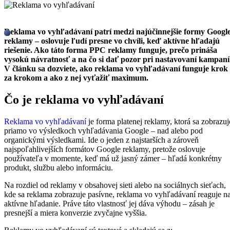
Reklama vo vyhľadávaní patrí medzi najúčinnejšie formy Googl
reklamy – oslovuje ľudí presne vo chvíli, keď aktívne hľadajú
riešenie. Ako táto forma PPC reklamy funguje, prečo prináša
vysokú návratnosť a na čo si dať pozor pri nastavovaní kampaní
V článku sa dozviete, ako reklama vo vyhľadávaní funguje krok
za krokom a ako z nej vyťažiť maximum.
Čo je reklama vo vyhľadávaní
Reklama vo vyhľadávaní
je forma platenej reklamy, ktorá sa zobrazuj
priamo vo výsledkoch vyhľadávania Google – nad alebo pod
organickými výsledkami. Ide o jeden z najstarších a zároveň
najspoľahlivejších formátov Google reklamy, pretože oslovuje
používateľa v momente, keď má už jasný zámer – hľadá konkrétny
produkt, službu alebo informáciu.
Na rozdiel od reklamy v obsahovej sieti alebo na sociálnych sieťach,
kde sa reklama zobrazuje pasívne, reklama vo vyhľadávaní reaguje n
aktívne hľadanie. Práve táto vlastnosť jej dáva výhodu – zásah je
presnejší a miera konverzie zvyčajne vyššia.