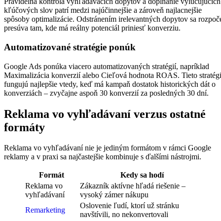
Pravidelná kontrola vyhľadávacích dopytov a dopĺňanie vylučujúcich
kľúčových slov patrí medzi najúčinnejšie a zároveň najlacnejšie
spôsoby optimalizácie. Odstránením irelevantných dopytov sa rozpoč
presúva tam, kde má reálny potenciál priniesť konverziu.
Automatizované stratégie ponúk
Google Ads ponúka viacero automatizovaných stratégií, napríklad
Maximalizácia konverzií alebo Cieľová hodnota ROAS. Tieto stratég
fungujú najlepšie vtedy, keď má kampaň dostatok historických dát o
konverziách – zvyčajne aspoň 30 konverzií za posledných 30 dní.
Reklama vo vyhľadávaní verzus ostatné
formáty
Reklama vo vyhľadávaní nie je jediným formátom v rámci Google
reklamy a v praxi sa najčastejšie kombinuje s ďalšími nástrojmi.
Formát
Kedy sa hodí
Reklama vo
Zákazník aktívne hľadá riešenie –
vyhľadávaní
vysoký zámer nákupu
Oslovenie ľudí, ktorí už stránku
Remarketing
navštívili, no nekonvertovali