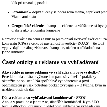
klik pri rovnakej pozícii
Sezónnosť
– dopyt aj ceny sa počas roka menia, napríklad pre
Vianocami rastú
Geografické cielenie
– kampane cielené na väčšie mestá bývaj
drahšie ako regionálne kampane
Namiesto fixácie na cenu za klik sa preto oplatí sledovať skôr cenu za
konverziu (CPA) a celkovú návratnosť investície (ROAS) – tie totiž
vypovedajú o reálnej ziskovosti kampane, nie len o nákladoch na
jedno kliknutie.
Časté otázky o reklame vo vyhľadávaní
Ako rýchlo prinesie reklama vo vyhľadávaní prvé výsledky?
Prvé kliknutia a dáta o výkone kampane sú viditeľné prakticky
okamžite po spustení. Na spoľahlivé vyhodnotenie a prvú
optimalizáciu je však potrebné počkať zvyčajne 2 – 3 týždne, kým sa
nazbiera dostatok dát.
Dá sa reklama vo vyhľadávaní kombinovať s SEO?
Áno, a v praxi ide o jednu z najsilnejších kombinácií. Kým SEO
buduje dlhodobú organickú viditeľnosť, reklama vo vyhľadávaní