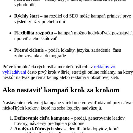
vyhodnotiť
Rýchly štart
– na rozdiel od SEO môže kampaň priniesť prvé
výsledky už v priebehu dní
Flexibilita rozpočtu
– kampaň možno kedykoľvek pozastaviť,
upraviť alebo škálovať
Presné cielenie
– podľa lokality, jazyka, zariadenia, času
zobrazovania aj demografie
Práve kombinácia rýchlosti a merateľnosti robí z
reklamy vo
vyhľadávaní
často prvý krok v širšej stratégii online reklamy, na ktorý
neskôr nadväzuje remarketing alebo reklama v obsahovej sieti.
Ako nastaviť kampaň krok za krokom
Nastavenie efektívnej kampane v reklame vo vyhľadávaní pozostáva 
niekoľkých krokov, ktoré na seba logicky nadväzujú.
Definovanie cieľa kampane
– predaj, generovanie leadov,
hovory, návštevy predajne a podobne
Analýza kľúčových slov
– identifikácia dopytov, ktoré