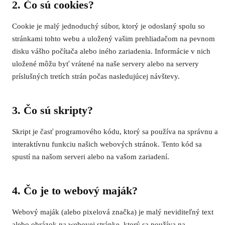
2. Čo sú cookies?
Cookie je malý jednoduchý súbor, ktorý je odoslaný spolu so
stránkami tohto webu a uložený vašim prehliadačom na pevnom
disku vášho počítača alebo iného zariadenia. Informácie v nich
uložené môžu byť vrátené na naše servery alebo na servery
príslušných tretích strán počas nasledujúcej návštevy.
3. Čo sú skripty?
Skript je časť programového kódu, ktorý sa používa na správnu a
interaktívnu funkciu našich webových stránok. Tento kód sa
spustí na našom serveri alebo na vašom zariadení.
4. Čo je to webový maják?
Webový maják (alebo pixelová značka) je malý neviditeľný text
alebo obrázok na webovej stránke, ktorý sa používa na