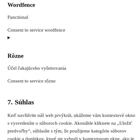
Wordfence
Functional
Consent to service wordfence
Rôzne
Účel čakajúceho vyšetrovania
Consent to service rôzne
7. Súhlas
Keď navštívite náš web prvýkrát, ukážeme vám kontextové okno
s vysvetlením o súboroch cookie. Akonáhle kliknete na „Uložiť
predvoľby“, súhlasíte s tým, že použijeme kategórie súborov
cookie a doplnkov, ktoré ste vybrali v kontextovom okne, ako je