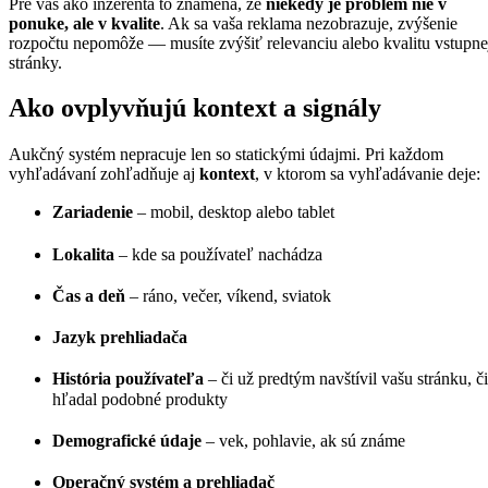
Pre vás ako inzerenta to znamená, že
niekedy je problém nie v
ponuke, ale v kvalite
. Ak sa vaša reklama nezobrazuje, zvýšenie
rozpočtu nepomôže — musíte zvýšiť relevanciu alebo kvalitu vstupne
stránky.
Ako ovplyvňujú kontext a signály
Aukčný systém nepracuje len so statickými údajmi. Pri každom
vyhľadávaní zohľadňuje aj
kontext
, v ktorom sa vyhľadávanie deje:
Zariadenie
– mobil, desktop alebo tablet
Lokalita
– kde sa používateľ nachádza
Čas a deň
– ráno, večer, víkend, sviatok
Jazyk prehliadača
História používateľa
– či už predtým navštívil vašu stránku, či
hľadal podobné produkty
Demografické údaje
– vek, pohlavie, ak sú známe
Operačný systém a prehliadač