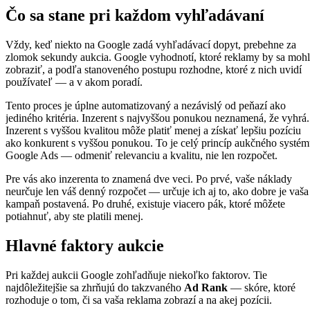
Čo sa stane pri každom vyhľadávaní
Vždy, keď niekto na Google zadá vyhľadávací dopyt, prebehne za
zlomok sekundy aukcia. Google vyhodnotí, ktoré reklamy by sa mohl
zobraziť, a podľa stanoveného postupu rozhodne, ktoré z nich uvidí
používateľ — a v akom poradí.
Tento proces je úplne automatizovaný a nezávislý od peňazí ako
jediného kritéria. Inzerent s najvyššou ponukou neznamená, že vyhrá.
Inzerent s vyššou kvalitou môže platiť menej a získať lepšiu pozíciu
ako konkurent s vyššou ponukou. To je celý princíp aukčného systé
Google Ads — odmeniť relevanciu a kvalitu, nie len rozpočet.
Pre vás ako inzerenta to znamená dve veci. Po prvé, vaše náklady
neurčuje len váš denný rozpočet — určuje ich aj to, ako dobre je vaša
kampaň postavená. Po druhé, existuje viacero pák, ktoré môžete
potiahnuť, aby ste platili menej.
Hlavné faktory aukcie
Pri každej aukcii Google zohľadňuje niekoľko faktorov. Tie
najdôležitejšie sa zhrňujú do takzvaného
Ad Rank
— skóre, ktoré
rozhoduje o tom, či sa vaša reklama zobrazí a na akej pozícii.