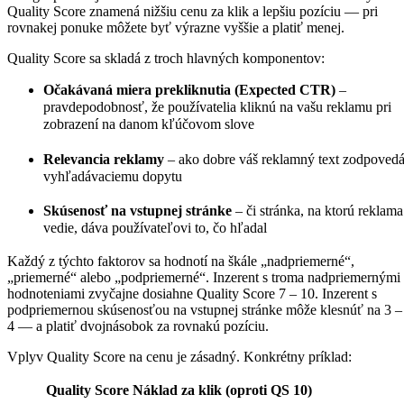
Quality Score znamená nižšiu cenu za klik a lepšiu pozíciu — pri
rovnakej ponuke môžete byť výrazne vyššie a platiť menej.
Quality Score sa skladá z troch hlavných komponentov:
Očakávaná miera prekliknutia (Expected CTR)
–
pravdepodobnosť, že používatelia kliknú na vašu reklamu pri
zobrazení na danom kľúčovom slove
Relevancia reklamy
– ako dobre váš reklamný text zodpoved
vyhľadávaciemu dopytu
Skúsenosť na vstupnej stránke
– či stránka, na ktorú reklama
vedie, dáva používateľovi to, čo hľadal
Každý z týchto faktorov sa hodnotí na škále „nadpriemerné“,
„priemerné“ alebo „podpriemerné“. Inzerent s troma nadpriemernými
hodnoteniami zvyčajne dosiahne Quality Score 7 – 10. Inzerent s
podpriemernou skúsenosťou na vstupnej stránke môže klesnúť na 3 –
4 — a platiť dvojnásobok za rovnakú pozíciu.
Vplyv Quality Score na cenu je zásadný. Konkrétny príklad:
Quality Score
Náklad za klik (oproti QS 10)