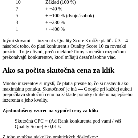
10
Základ (100 %)
7
+ ~40 %
5
+ ~100 % (dvojnásobok)
3
+ ~230 %
1
+ ~400 %
Inými slovami — inzerent s Quality Score 3 môže platiť až 3 – 4
násobok toho, čo platí konkurent s Quality Score 10 za rovnakú
pozíciu. To je dôvod, prečo niektoré firmy s menším rozpočtom
prekonávajú konkurentov, ktorí míňajú desaťnásobne viac.
Ako sa počíta skutočná cena za klik
Mnoho inzerentov si myslí, že platia presne to, čo si nastavili ako
maximálnu ponuku. Skutočnosť je iná — Google pri každej aukcii
prepočítava skutočnú cenu na základe ponuky druhého najlepšieho
inzerenta a jeho kvality.
Zjednodušený vzorec na výpočet ceny za klik:
Skutočná CPC = (Ad Rank konkurenta pod vami / váš
Quality Score) + 0,01 €
Z toho vyplýva niekoľko praktických dôsledkov: