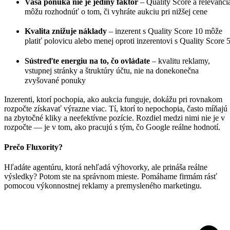
Vaša ponuka nie je jediný faktor
– Quality Score a relevanci
môžu rozhodnúť o tom, či vyhráte aukciu pri nižšej cene
Kvalita znižuje náklady
– inzerent s Quality Score 10 môže
platiť polovicu alebo menej oproti inzerentovi s Quality Score 
Sústreďte energiu na to, čo ovládate
– kvalitu reklamy,
vstupnej stránky a štruktúry účtu, nie na donekonečna
zvyšované ponuky
Inzerenti, ktorí pochopia, ako aukcia funguje, dokážu pri rovnakom
rozpočte získavať výrazne viac. Tí, ktorí to nepochopia, často míňajú
na zbytočné kliky a neefektívne pozície. Rozdiel medzi nimi nie je v
rozpočte — je v tom, ako pracujú s tým, čo Google reálne hodnotí.
Prečo Fluxority?
Hľadáte agentúru, ktorá nehľadá výhovorky, ale prináša reálne
výsledky? Potom ste na správnom mieste. Pomáhame firmám rásť
pomocou výkonnostnej reklamy a premysleného marketingu.