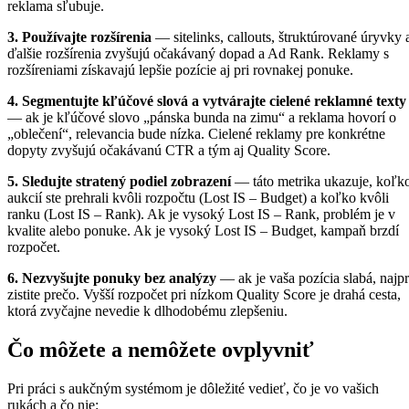
reklama sľubuje.
3. Používajte rozšírenia
— sitelinks, callouts, štruktúrované úryvky 
ďalšie rozšírenia zvyšujú očakávaný dopad a Ad Rank. Reklamy s
rozšíreniami získavajú lepšie pozície aj pri rovnakej ponuke.
4. Segmentujte kľúčové slová a vytvárajte cielené reklamné texty
— ak je kľúčové slovo „pánska bunda na zimu“ a reklama hovorí o
„oblečení“, relevancia bude nízka. Cielené reklamy pre konkrétne
dopyty zvyšujú očakávanú CTR a tým aj Quality Score.
5. Sledujte stratený podiel zobrazení
— táto metrika ukazuje, koľk
aukcií ste prehrali kvôli rozpočtu (Lost IS – Budget) a koľko kvôli
ranku (Lost IS – Rank). Ak je vysoký Lost IS – Rank, problém je v
kvalite alebo ponuke. Ak je vysoký Lost IS – Budget, kampaň brzdí
rozpočet.
6. Nezvyšujte ponuky bez analýzy
— ak je vaša pozícia slabá, najp
zistite prečo. Vyšší rozpočet pri nízkom Quality Score je drahá cesta,
ktorá zvyčajne nevedie k dlhodobému zlepšeniu.
Čo môžete a nemôžete ovplyvniť
Pri práci s aukčným systémom je dôležité vedieť, čo je vo vašich
rukách a čo nie: