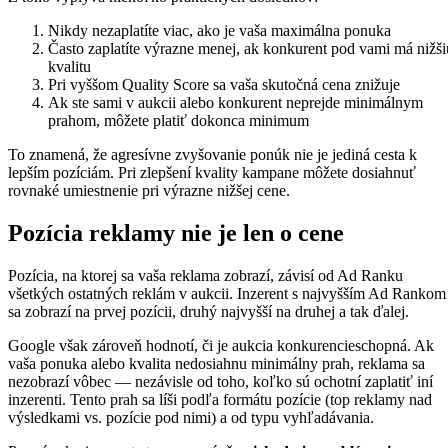
Nikdy nezaplatíte viac, ako je vaša maximálna ponuka
Často zaplatíte výrazne menej, ak konkurent pod vami má nižši
kvalitu
Pri vyššom Quality Score sa vaša skutočná cena znižuje
Ak ste sami v aukcii alebo konkurent neprejde minimálnym
prahom, môžete platiť dokonca minimum
To znamená, že agresívne zvyšovanie ponúk nie je jediná cesta k
lepším pozíciám. Pri zlepšení kvality kampane môžete dosiahnuť
rovnaké umiestnenie pri výrazne nižšej cene.
Pozícia reklamy nie je len o cene
Pozícia, na ktorej sa vaša reklama zobrazí, závisí od Ad Ranku
všetkých ostatných reklám v aukcii. Inzerent s najvyšším Ad Rankom
sa zobrazí na prvej pozícii, druhý najvyšší na druhej a tak ďalej.
Google však zároveň hodnotí, či je aukcia konkurencieschopná. Ak
vaša ponuka alebo kvalita nedosiahnu minimálny prah, reklama sa
nezobrazí vôbec — nezávisle od toho, koľko sú ochotní zaplatiť iní
inzerenti. Tento prah sa líši podľa formátu pozície (top reklamy nad
výsledkami vs. pozície pod nimi) a od typu vyhľadávania.