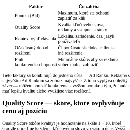
Faktor
Čo zahŕňa
Maximum, ktoré ste ochotní
Ponuka (Bid)
zaplatiť za klik
Kvalita kľúčového slova,
Quality Score
reklamy a vstupnej stránky
Lokalita, zariadenie, čas, jazyk
Kontext vyhľadávania
používateľa
Očakávaný dopad
Či používate sitelinks, callouts a
rozšírení
iné rozšírenia
Prah
Minimálne skóre, aby sa reklama
konkurencieschopnosti
vôbec mohla zobraziť
Tieto faktory sa kombinujú do jedného čísla — Ad Ranku. Reklama s
najvyšším Ad Rankom sa zobrazí najvyššie. Z toho vyplýva dôležitý
záver — môžete poraziť konkurenta s vyššou ponukou tým, že budet
mať lepšiu kvalitu alebo využijete viac rozšírení.
Quality Score — skóre, ktoré ovplyvňuje
cenu aj pozíciu
Quality Score (skóre kvality) je hodnotenie na škále 1 – 10, ktoré
Google priraďuje každému kľúčovému slovu vo vašom účte. Vyšší