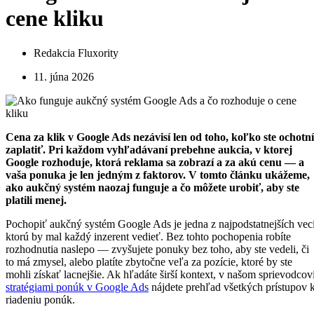
cene kliku
Redakcia Fluxority
11. júna 2026
Cena za klik v Google Ads nezávisí len od toho, koľko ste ochotní
zaplatiť. Pri každom vyhľadávaní prebehne aukcia, v ktorej
Google rozhoduje, ktorá reklama sa zobrazí a za akú cenu — a
vaša ponuka je len jedným z faktorov. V tomto článku ukážeme,
ako aukčný systém naozaj funguje a čo môžete urobiť, aby ste
platili menej.
Pochopiť aukčný systém Google Ads je jedna z najpodstatnejších vecí
ktorú by mal každý inzerent vedieť. Bez tohto pochopenia robíte
rozhodnutia naslepo — zvyšujete ponuky bez toho, aby ste vedeli, či
to má zmysel, alebo platíte zbytočne veľa za pozície, ktoré by ste
mohli získať lacnejšie. Ak hľadáte širší kontext, v našom sprievodcov
stratégiami ponúk v Google Ads
nájdete prehľad všetkých prístupov 
riadeniu ponúk.