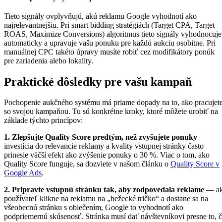
Tieto signály ovplyvňujú, akú reklamu Google vyhodnotí ako
najrelevantnejšiu. Pri smart bidding stratégiách (Target CPA, Target
ROAS, Maximize Conversions) algoritmus tieto signály vyhodnocuje
automaticky a upravuje vašu ponuku pre každú aukciu osobitne. Pri
manuálnej CPC takéto úpravy musíte robiť cez modifikátory ponúk
pre zariadenia alebo lokality.
Praktické dôsledky pre vašu kampaň
Pochopenie aukčného systému má priame dopady na to, ako pracujet
so svojou kampaňou. Tu sú konkrétne kroky, ktoré môžete urobiť na
základe týchto princípov:
1. Zlepšujte Quality Score predtým, než zvyšujete ponuky
—
investícia do relevancie reklamy a kvality vstupnej stránky často
prinesie väčší efekt ako zvýšenie ponuky o 30 %. Viac o tom, ako
Quality Score funguje, sa dozviete v našom článku o
Quality Score v
Google Ads
.
2. Pripravte vstupnú stránku tak, aby zodpovedala reklame
— a
používateľ klikne na reklamu na „bežecké tričko“ a dostane sa na
všeobecnú stránku s oblečením, Google to vyhodnotí ako
podpriemernú skúsenosť. Stránka musí dať návštevníkovi presne to, 