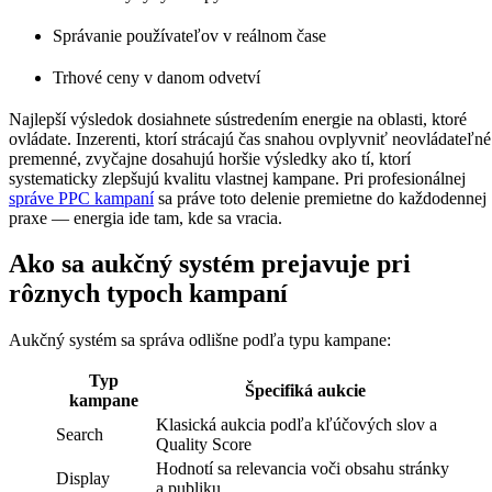
Správanie používateľov v reálnom čase
Trhové ceny v danom odvetví
Najlepší výsledok dosiahnete sústredením energie na oblasti, ktoré
ovládate. Inzerenti, ktorí strácajú čas snahou ovplyvniť neovládateľné
premenné, zvyčajne dosahujú horšie výsledky ako tí, ktorí
systematicky zlepšujú kvalitu vlastnej kampane. Pri profesionálnej
správe PPC kampaní
sa práve toto delenie premietne do každodennej
praxe — energia ide tam, kde sa vracia.
Ako sa aukčný systém prejavuje pri
rôznych typoch kampaní
Aukčný systém sa správa odlišne podľa typu kampane:
Typ
Špecifiká aukcie
kampane
Klasická aukcia podľa kľúčových slov a
Search
Quality Score
Hodnotí sa relevancia voči obsahu stránky
Display
a publiku